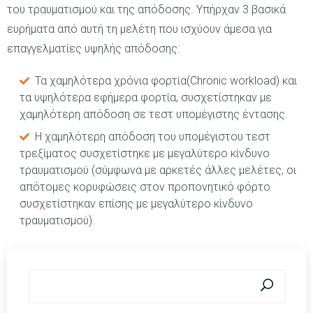
του τραυματισμού και της απόδοσης. Υπήρχαν 3 βασικά
ευρήματα από αυτή τη μελέτη που ισχύουν άμεσα για
επαγγελματίες υψηλής απόδοσης:
Τα χαμηλότερα χρόνια φορτία(Chronic workload) και
τα υψηλότερα εφήμερα φορτία, συσχετίστηκαν με
χαμηλότερη απόδοση σε τεστ υπομέγιστης έντασης.
Η χαμηλότερη απόδοση του υπομέγιστου τεστ
τρεξίματος συσχετίστηκε με μεγαλύτερο κίνδυνο
τραυματισμού (σύμφωνα με αρκετές άλλες μελέτες, οι
απότομες κορυφώσεις στον προπονητικό φόρτο
συσχετίστηκαν επίσης με μεγαλύτερο κίνδυνο
τραυματισμού).
Φόρμα αναζήτησης
Αναζήτηση